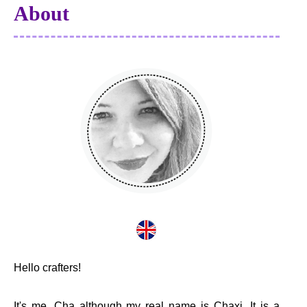
About
Hello crafters!
It's me, Cha although my real name is Chaxi. It is a