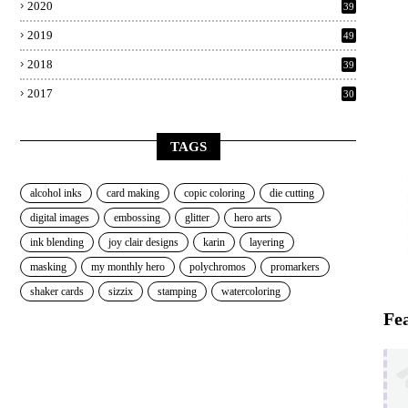
2020
39
2019
49
2018
39
2017
30
TAGS
alcohol inks
card making
copic coloring
die cutting
digital images
embossing
glitter
hero arts
ink blending
joy clair designs
karin
layering
masking
my monthly hero
polychromos
promarkers
shaker cards
sizzix
stamping
watercoloring
Fe