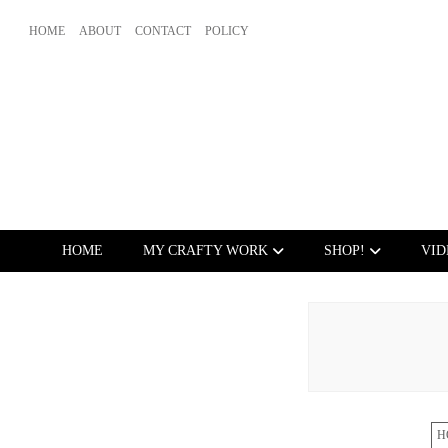
HOME
ABOUT
CONTACT
POLICY
HOME
MY CRAFTY WORK
SHOP!
VID
H