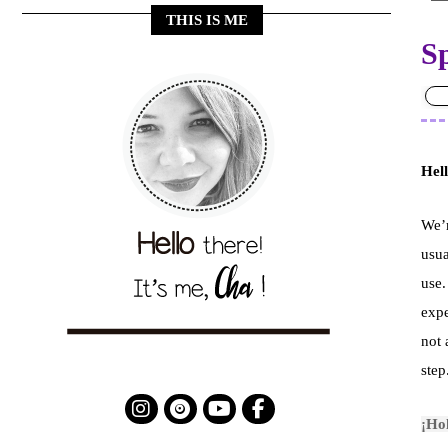
THIS IS ME
Sp
Hell
We’r
usu
use.
expe
not 
step
¡Hol