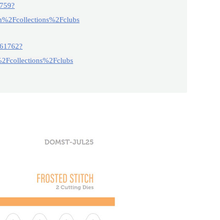
1759?
m%2Fcollections%2Fclubs
861762?
2Fcollections%2Fclubs