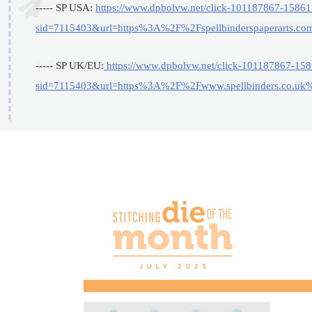
----- SP USA:
https://www.dpbolvw.net/click-101187867-1586
sid=7115403&url=https%3A%2F%2Fspellbinderspaperarts.co
----- SP UK/EU:
https://www.dpbolvw.net/click-101187867-15
sid=7115403&url=https%3A%2F%2Fwww.spellbinders.co.uk%