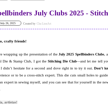
ellbinders July Clubs 2025 - Stitc
July 26, 2025
Cha LionArt
o, crafty friends!
e wrapping up the presentation of the
July 2025 Spellbinders Clubs
, 
al Die & Stamp Club, I got the
Stitching Die Club
—and let me tell you,
 I didn’t hesitate for a second and dove right in to try it out.
Don’t k
rience or to be a cross-stitch expert. This die cuts small holes to gui
an expert in sewing myself, and you can see that for yourself in the n
.
a, artistas!