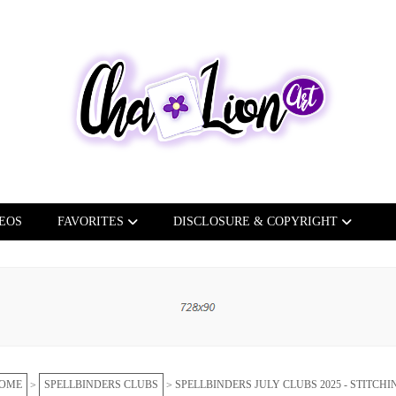
EOS
FAVORITES
DISCLOSURE & COPYRIGHT
OME
SPELLBINDERS CLUBS
SPELLBINDERS JULY CLUBS 2025 - STITCH