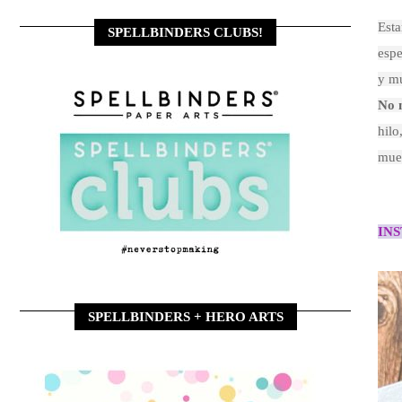
Esta
SPELLBINDERS CLUBS!
espe
y mu
No n
hilo
mues
IN
SPELLBINDERS + HERO ARTS