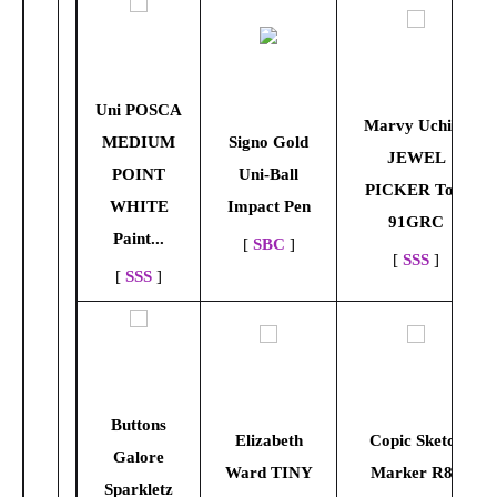
Uni POSCA
Marvy Uchida
MEDIUM
Signo Gold
JEWEL
POINT
Uni-Ball
PICKER Tool
WHITE
Impact Pen
91GRC
Paint...
[
SBC
]
[
SSS
]
[
SSS
]
Buttons
Elizabeth
Copic Sketch
Galore
Ward TINY
Marker R89
Sparkletz