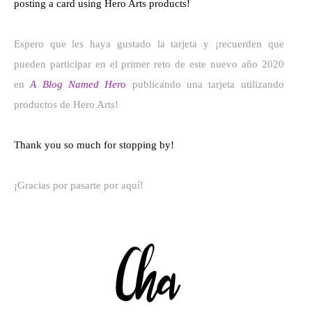
posting a card using Hero Arts products!
Espero que les haya gustado la tarjeta y ¡recuerden que
pueden participar en el primer reto de este nuevo año 2020
en
A Blog Named Hero
publicando una tarjeta utilizando
productos de Hero Arts!
Thank you so much for stopping by!
¡Gracias por pasarte por aquí!