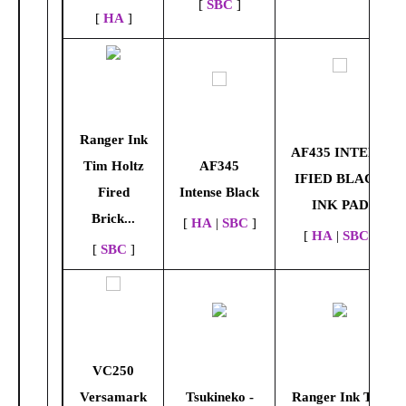
[
SBC
]
[
HA
]
Ranger Ink
AF435 INTENS-
Tim Holtz
AF345
IFIED BLACK
Fired
Intense Black
INK PAD
Brick...
[
HA
|
SBC
]
[
HA
|
SBC
]
[
SBC
]
VC250
Versamark
Tsukineko -
Ranger Ink Tim