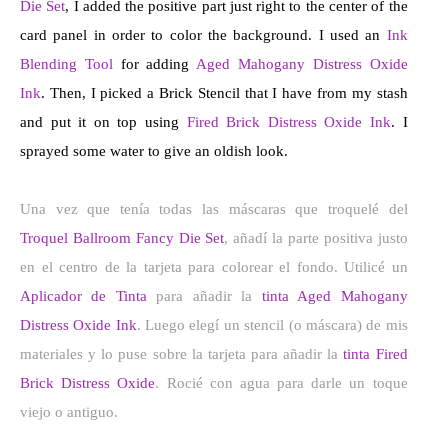
Die Set
, I added the positive part just right to the center of the
card panel in order to color the background. I used an
Ink
Blending Tool
for adding
Aged Mahogany Distress Oxide
Ink
. Then, I picked a Brick Stencil that I have from my stash
and put it on top using
Fired Brick Distress Oxide Ink
. I
sprayed some water to give an oldish look.
Una vez que tenía todas las máscaras que troquelé del
Troquel Ballroom Fancy Die Set
, añadí la parte positiva justo
en el centro de la tarjeta para colorear el fondo. Utilicé un
Aplicador de Tinta
para añadir la
tinta Aged Mahogany
Distress Oxide Ink
. Luego elegí un stencil (o máscara) de mis
materiales y lo puse sobre la tarjeta para añadir la
tinta Fired
Brick Distress Oxide
. Rocié con agua para darle un toque
viejo o antiguo.