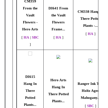
CM359
From the
DI641 From
CM338 Hang In
Vault
the Vault
There Potted
Flowers -
Flowers
Plants -...
Hero Arts
Frame...
[
HA
]
[
HA
|
SBC
[
HA
]
]
DI615
Hero Arts
Hang In
Ranger Ink Tim
Hang In
There
Holtz Aged
There Potted
Potted
Mahogany...
Plants...
Plants...
[
SBC
]