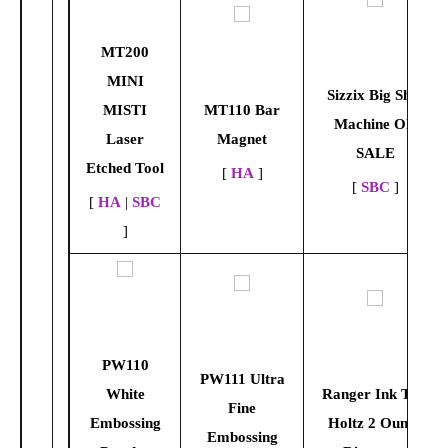
MT200
MINI
Sizzix Big Shot
MISTI
MT110 Bar
Machine ON
Laser
Magnet
SALE
Etched Tool
[
HA
]
[
SBC
]
[
HA
|
SBC
]
PW110
PW111 Ultra
White
Ranger Ink Tim
Fine
Embossing
Holtz 2 Ounce
Embossing