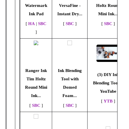
Watermark
VersaFine -
Holtz Round
Ink Pad
Instant Dry...
Mini Ink...
[
HA
|
SBC
[
SBC
]
[
SBC
]
]
Ranger Ink
Ink Blending
(3) DIY Ink
Tim Holtz
Tool with
Blending Tools -
Round Mini
Domed
YouTube
Ink...
Foam...
[
YTB
]
[
SBC
]
[
SBC
]