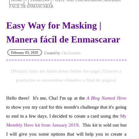
HOME
STAMPING
EASY WAY FOR MASKING | MANERA
FÁCIL DE ENMASCARAR
Easy Way for Masking |
Manera fácil de Enmascarar
February 03, 2020
Cha LionArt
[Product links are listed down below the page | Enlaces a
productos se encuentran alistados a final de página]
Hello there! It's me, Cha! I'm up at the
A Blog Named Hero
to show you my card for this month's challenge that it's going
to end in a few days. I decided to create a card using the
My
Monthly Hero kit from January 2019
. This kit is sold out but
I will give you some options that will help you to create a