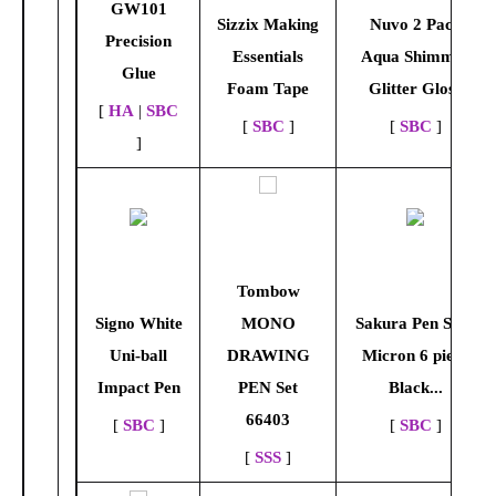
GW101
Sizzix Making
Nuvo 2 Pack
Precision
Essentials
Aqua Shimmer
Glue
Foam Tape
Glitter Gloss
[
HA
|
SBC
[
SBC
]
[
SBC
]
]
Tombow
Signo White
MONO
Sakura Pen Set -
Uni-ball
DRAWING
Micron 6 piece
Impact Pen
PEN Set
Black...
66403
[
SBC
]
[
SBC
]
[
SSS
]