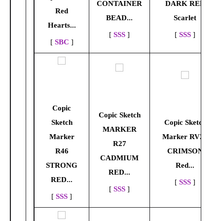
CONTAINER
DARK RED
Red
BEAD...
Scarlet
Hearts...
[
SSS
]
[
SSS
]
[
SBC
]
Copic
Copic Sketch
Sketch
Copic Sketch
MARKER
Marker
Marker RV29
R27
R46
CRIMSON
CADMIUM
STRONG
Red...
RED...
RED...
[
SSS
]
[
SSS
]
[
SSS
]