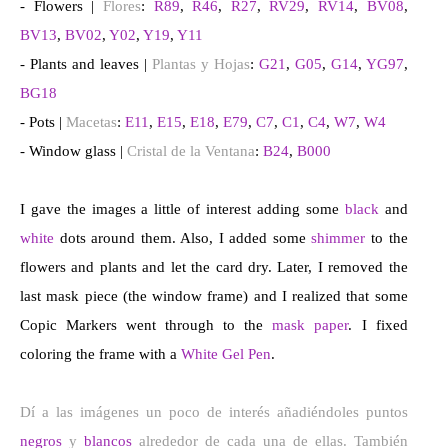
- Flowers |
Flores
:
R89
,
R46
,
R27
,
RV29
,
RV14
,
BV08
,
BV13
,
BV02
,
Y02
,
Y19
,
Y11
- Plants and leaves |
Plantas y Hojas
:
G21
,
G05
,
G14
,
YG97
,
BG18
- Pots |
Macetas
:
E11
,
E15
,
E18
,
E79
,
C7
,
C1
,
C4
,
W7
,
W4
- Window glass |
Cristal de la Ventana
:
B24
,
B000
I gave the images a little of interest adding some
black
and
white
dots around them. Also, I added some
shimmer
to the
flowers and plants and let the card dry. Later, I removed the
last mask piece (the window frame) and I realized that some
Copic Markers went through to the
mask paper
. I fixed
coloring the frame with a
White Gel Pen
.
Dí a las imágenes un poco de interés añadiéndoles puntos
negros
y
blancos
alrededor de cada una de ellas. También