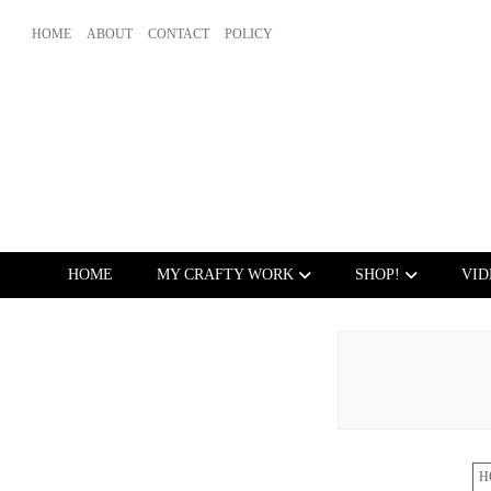
HOME
ABOUT
CONTACT
POLICY
HOME
MY CRAFTY WORK
SHOP!
VID
H