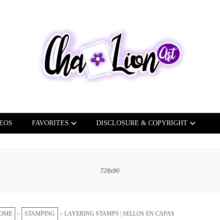
EOS
FAVORITES
DISCLOSURE & COPYRIGHT
OME
STAMPING
LAYERING STAMPS | SELLOS EN CAPAS