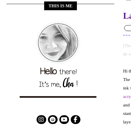
THIS IS ME
La
[Th
de
e
Hi t
The 
ink 
acry
and 
stam
laye