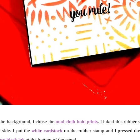
the background, I chose the
mud cloth bold prints
. I inked this rubber
t side. I put the
white cardstock
on the rubber stamp and I pressed dow
nse black ink
at the bottom of the panel.