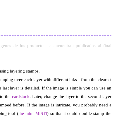
mágenes de
los
productos
se
encuentran
publicados
al final
using layering stamps.
amping over each layer with different inks - from the clearest
 last layer is detailed. If the image is simple you can use an
nto the
cardstock
. Later, change the layer to the second layer
amped before. If the image is intricate, you probably need a
ing tool (
the mini MISTI
) so that I could double stamp the