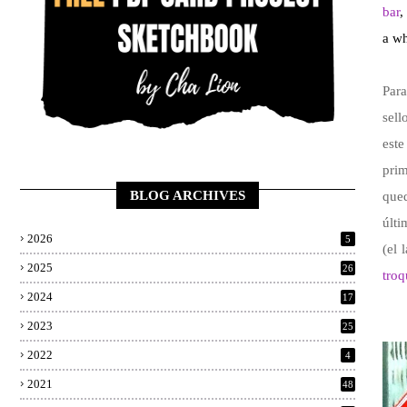
bar
,
a wh
Para
sell
este
prim
BLOG ARCHIVES
qued
últi
2026
5
(el 
2025
26
troq
2024
17
2023
25
2022
4
2021
48