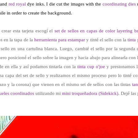
 and
red royal
dye inks. I die cut the images with the
coordinating dies
ile in order to create the background.
 crear esta tarjeta escogí el
set de sellos en capas de color layering b
os en la tapa de la
herramienta para estampar
y tinté el sello con la
tinta
 sello en una cartulina blanca. Luego, cambié el sello por la segunda
ero posicioné el sello sobre la imagen y hacia abajo para alinearla co
e en ella y así podamos tintarla con la
tinta cup o'joe
y presionamos la
ma capa del set de sello y realizamos el mismo proceso pero lo tinté c
lazo y la corona) que vienen en el mismo set de sellos con las tintas
ta
ueles coordinados
utilizando mi
mini troqueñadora (Sidekick)
. Dejé las