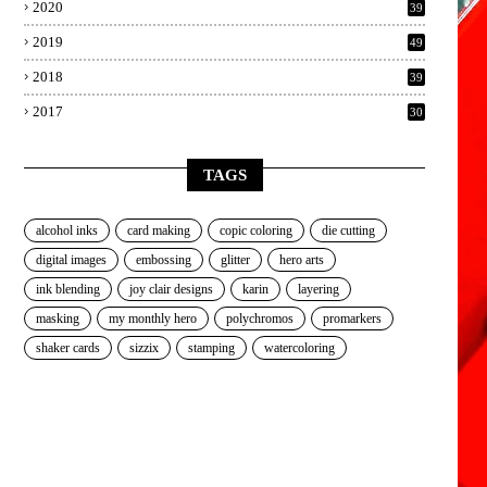
2020
39
2019
49
2018
39
2017
30
TAGS
alcohol inks
card making
copic coloring
die cutting
digital images
embossing
glitter
hero arts
ink blending
joy clair designs
karin
layering
masking
my monthly hero
polychromos
promarkers
shaker cards
sizzix
stamping
watercoloring