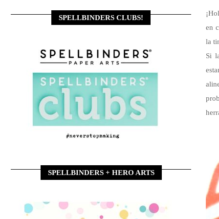
¡Hol
SPELLBINDERS CLUBS!
en c
la t
Si l
est
ali
prob
herr
SPELLBINDERS + HERO ARTS