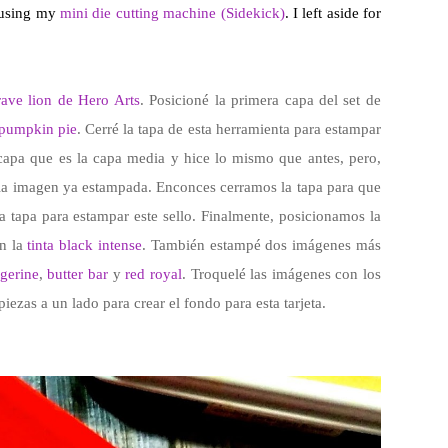
using my
mini die cutting machine (Sidekick)
. I left aside for
rave lion de Hero Arts
. Posicioné la primera capa del set de
 pumpkin pie
. Cerré la tapa de esta herramienta para estampar
 capa que es la capa media y hice lo mismo que antes, pero,
n la imagen ya estampada. Enconces cerramos la tapa para que
 tapa para estampar este sello. Finalmente, posicionamos la
on la
tinta black intense
. También estampé dos imágenes más
ngerine
,
butter bar
y
red royal
. Troquelé las imágenes con los
 piezas a un lado para crear el fondo para esta tarjeta.