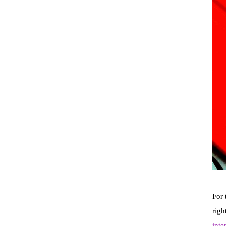
For 
righ
inte