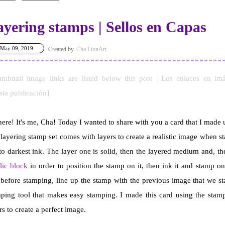
yering stamps | Sellos en Capas
May 09, 2019
Cha LionArt
umbnail image links are listed below this post | Los enlaces en i
sta
publicación]
here! It's me, Cha! Today I wanted to share with you a card that I made 
layering stamp set comes with layers to create a realistic image when st
to darkest ink. The layer one is solid, then the layered medium and, the
lic block
in order to position the stamp on it, then ink it and stamp o
before stamping, line up the stamp with the previous image that we st
ping tool that makes easy stamping. I made this card using the stamp
rs to create a perfect image.