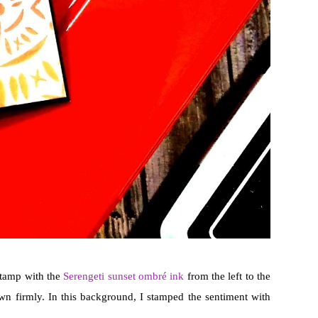
 stamp with the
Serengeti sunset ombré ink
from the left to the
n firmly. In this background, I stamped the sentiment with